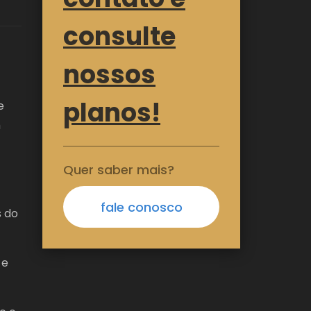
consulte
nossos
planos!
e
m
Quer saber mais?
fale conosco
s do
 e