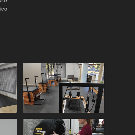
e o
ica