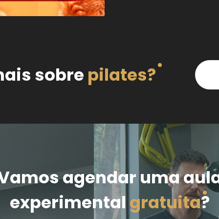
mais sobre
pilates?
Vamos agendar uma aul
experimental
gratuita
?