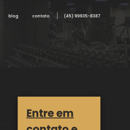
blog
contato
(45) 99935-8387
Entre em
contato e