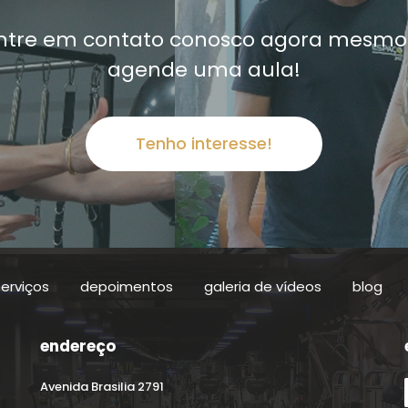
ntre em contato conosco agora mesmo
agende uma aula!
Tenho interesse!
serviços
depoimentos
galeria de vídeos
blog
endereço
Avenida Brasilia 2791